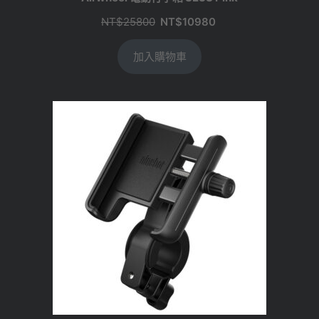
原
目
NT$
25800
NT$
10980
始
前
加入購物車
價
價
格：
格：
NT$25800。
NT$10980。