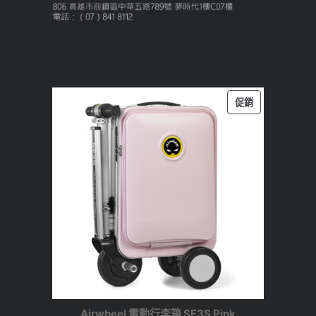
特
促銷
價
商
品
Airwheel 電動行李箱 SE3S Pink